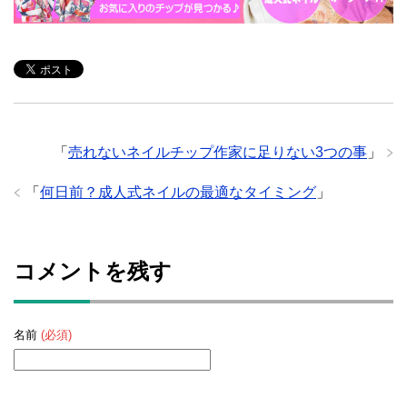
「
売れないネイルチップ作家に足りない3つの事
」
「
何日前？成人式ネイルの最適なタイミング
」
コメントを残す
名前
(必須)