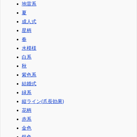
地雷系
夏
成人式
星柄
春
水模様
白系
秋
紫色系
結婚式
緑系
縦ライン(爪長効果)
花柄
赤系
金色
銀色