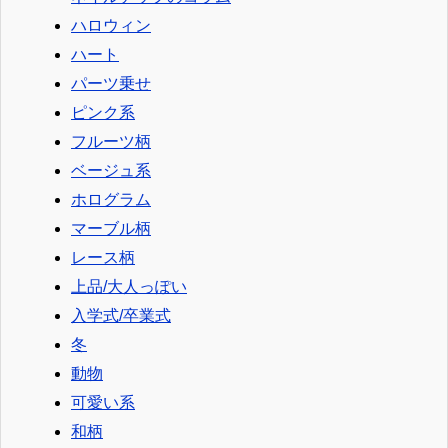
ハロウィン
ハート
パーツ乗せ
ピンク系
フルーツ柄
ベージュ系
ホログラム
マーブル柄
レース柄
上品/大人っぽい
入学式/卒業式
冬
動物
可愛い系
和柄