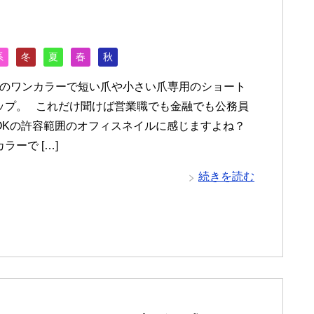
系
冬
夏
春
秋
のワンカラーで短い爪や小さい爪専用のショート
ップ。 これだけ聞けば営業職でも金融でも公務員
OKの許容範囲のオフィスネイルに感じますよね？
ラーで […]
続きを読む