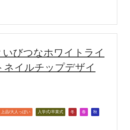
？いびつなホワイトライ
トネイルチップデザイ
上品/大人っぽい
入学式/卒業式
冬
春
秋