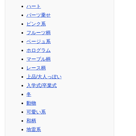
ハート
パーツ乗せ
ピンク系
フルーツ柄
ベージュ系
ホログラム
マーブル柄
レース柄
上品/大人っぽい
入学式/卒業式
冬
動物
可愛い系
和柄
地雷系