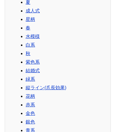
夏
成人式
星柄
春
水模様
白系
秋
紫色系
結婚式
緑系
縦ライン(爪長効果)
花柄
赤系
金色
銀色
青系