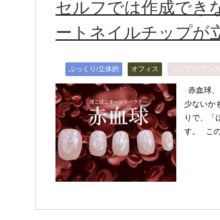
セルフでは作成でき
ートネイルチップが立
ぷっくり/立体的
オフィス
シンプル/ワン
赤血球、
少ないか
りで、「
す。 この