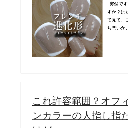
突然です
すか？は
て見て、
ち悪いか、
これ許容範囲？オフ
ンカラーの人指し指