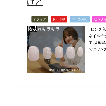
けど
オフィス
ドット柄
パーツ乗せ
ピンク
ピンク色
ネイルチ
でも職場
ではワンカ