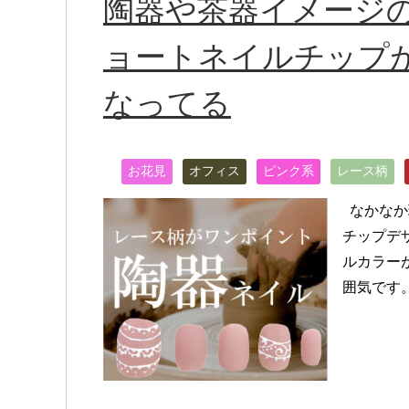
陶器や茶器イメージ
ョートネイルチップ
なってる
お花見
オフィス
ピンク系
レース柄
なかなか
チップデ
ルカラー
囲気です。