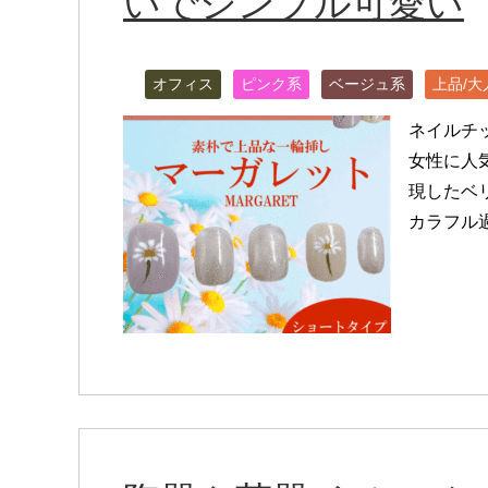
いでシンプル可愛い
オフィス
ピンク系
ベージュ系
上品/大
ネイルチ
女性に人
現したベ
カラフル過