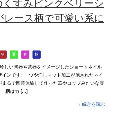
のくすみピンクベリーシ
がレース柄で可愛い系に
冬
夏
春
秋
珍しい陶器や茶器をイメージしたショートネイル
ザインです。 つや消しマット加工が施されたネイ
がまるで陶芸体験して作った器やコップみたいな雰
 柄はカ […]
続きを読む