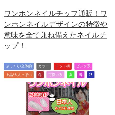
ワンホンネイルチップ通販！ワ
ンホンネイルデザインの特徴や
意味を全て兼ね備えたネイルチ
ップ！
ぷっくり/立体的
カラー
ドット柄
ピンク系
上品/大人っぽい
冬
可愛い系
夏
春
秋