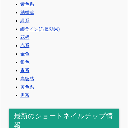
紫色系
結婚式
緑系
縦ライン(爪長効果)
花柄
赤系
金色
銀色
青系
高級感
黄色系
黒系
最新のショートネイルチップ情
報