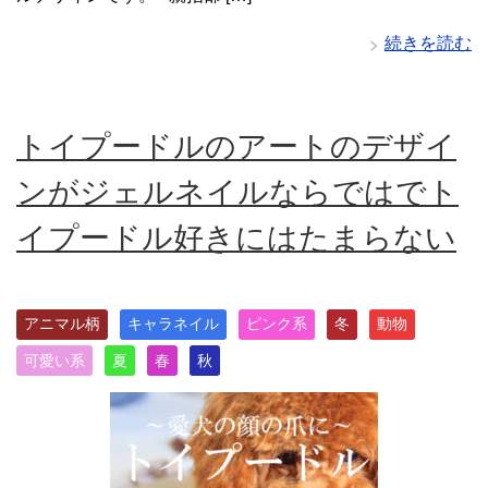
続きを読む
トイプードルのアートのデザイ
ンがジェルネイルならではでト
イプードル好きにはたまらない
アニマル柄
キャラネイル
ピンク系
冬
動物
可愛い系
夏
春
秋