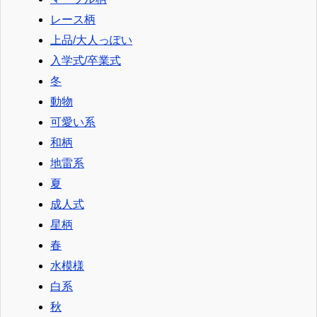
レース柄
上品/大人っぽい
入学式/卒業式
冬
動物
可愛い系
和柄
地雷系
夏
成人式
星柄
春
水模様
白系
秋