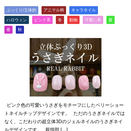
ぷっくり/立体的
アニマル柄
キャラネイル
ハロウィン
ピンク系
冬
動物
可愛い系
夏
春
秋
ピンク色の可愛いうさぎをモチーフにしたベリーショー
トネイルチップデザインです。 ただのうさぎネイルでは
なく、こだわりの超立体3Dのジェルネイルのうさぎネイ
ルデザインです。 親指部 […]