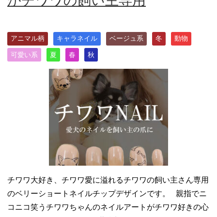
がチワワの飼い主専用
アニマル柄
キャラネイル
ベージュ系
冬
動物
可愛い系
夏
春
秋
チワワ大好き、チワワ愛に溢れるチワワの飼い主さん専用
のベリーショートネイルチップデザインです。 親指でニ
コニコ笑うチワワちゃんのネイルアートがチワワ好きの心