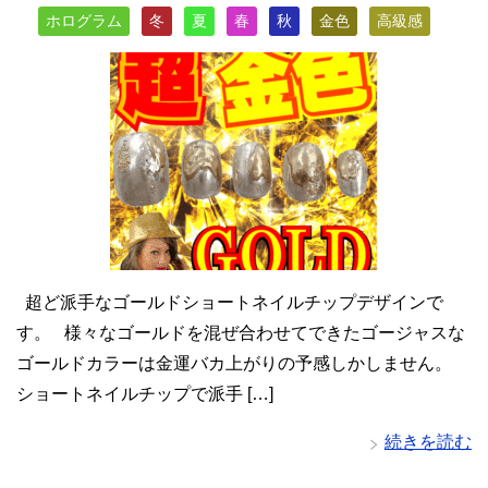
ホログラム
冬
夏
春
秋
金色
高級感
超ど派手なゴールドショートネイルチップデザインで
す。 様々なゴールドを混ぜ合わせてできたゴージャスな
ゴールドカラーは金運バカ上がりの予感しかしません。
ショートネイルチップで派手 […]
続きを読む