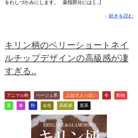
をわしづかみにします。 薬指部分には […]
続きを読む
キリン柄のベリーショートネイ
ルチップデザインの高級感が凄
すぎる..
アニマル柄
ベージュ系
上品/大人っぽい
冬
動物
夏
春
秋
金色
高級感
黒系