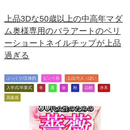
上品3Dな50歳以上の中高年マダ
ム奥様専用のバラアートのベリ
ーショートネイルチップが上品
過ぎる
ぷっくり/立体的
ピンク系
上品/大人っぽい
入学式/卒業式
冬
夏
春
秋
花柄
赤系
高級感