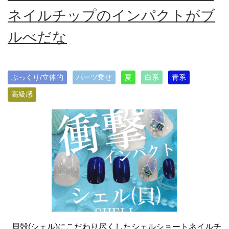
ネイルチップのインパクトがブ
ルべだな
ぷっくり/立体的
パーツ乗せ
夏
白系
青系
高級感
貝殻(シェル)にこだわり尽くしたシェルショートネイルチ