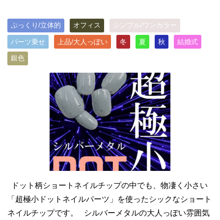
ぷっくり/立体的
オフィス
シンプル/ワンカラー
パーツ乗せ
上品/大人っぽい
冬
夏
秋
結婚式
銀色
ドット柄ショートネイルチップの中でも、物凄く小さい
「超極小ドットネイルパーツ」を使ったシックなショート
ネイルチップです。 シルバーメタルの大人っぽい雰囲気