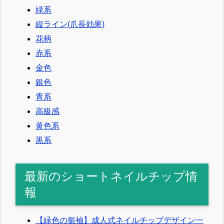
緑系
縦ライン(爪長効果)
花柄
赤系
金色
銀色
青系
高級感
黄色系
黒系
最新のショートネイルチップ情
報
【緑色の振袖】成人式ネイルチップデザイン一