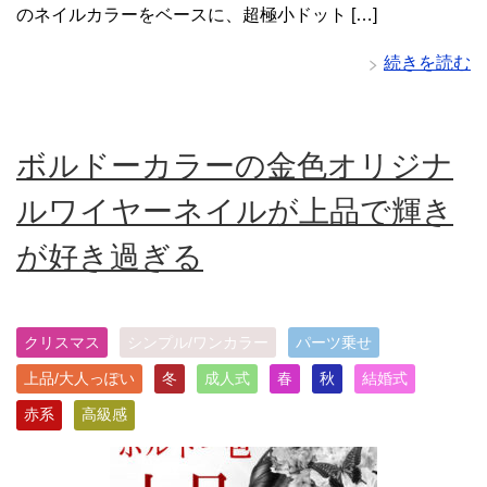
のネイルカラーをベースに、超極小ドット […]
続きを読む
ボルドーカラーの金色オリジナ
ルワイヤーネイルが上品で輝き
が好き過ぎる
クリスマス
シンプル/ワンカラー
パーツ乗せ
上品/大人っぽい
冬
成人式
春
秋
結婚式
赤系
高級感