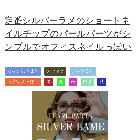
定番シルバーラメのショートネ
イルチップのパールパーツがシ
ンプルでオフィスネイルっぽい
ぷっくり/立体的
オフィス
パーツ乗せ
上品/大人っぽい
冬
夏
春
白系
秋