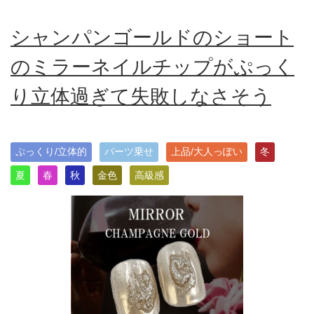
シャンパンゴールドのショート
のミラーネイルチップがぷっく
り立体過ぎて失敗しなさそう
ぷっくり/立体的
パーツ乗せ
上品/大人っぽい
冬
夏
春
秋
金色
高級感