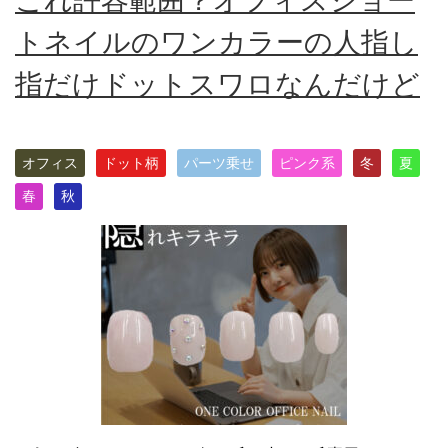
これ許容範囲？オフィスショー
トネイルのワンカラーの人指し
指だけドットスワロなんだけど
オフィス
ドット柄
パーツ乗せ
ピンク系
冬
夏
春
秋