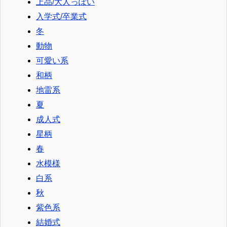
上品/大人っぽい
入学式/卒業式
冬
動物
可愛い系
和柄
地雷系
夏
成人式
星柄
春
水模様
白系
秋
紫色系
結婚式