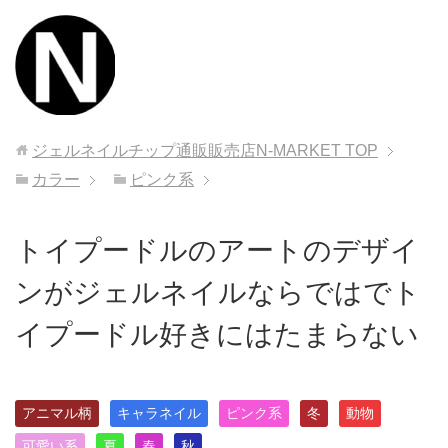
ジェルネイルチップ通販販売店N-MARKET
TOP
カラー
ピンク系
トイプードルのアートのデザイ
ンがジェルネイルならではでト
イプードル好きにはたまらない
アニマル柄
キャラネイル
ピンク系
冬
動物
可愛い系
夏
春
秋