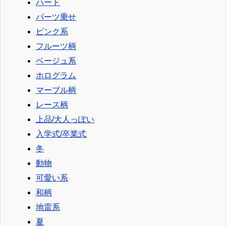
ハート
パーツ乗せ
ピンク系
フルーツ柄
ベージュ系
ホログラム
マーブル柄
レース柄
上品/大人っぽい
入学式/卒業式
冬
動物
可愛い系
和柄
地雷系
夏