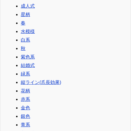
成人式
星柄
春
水模様
白系
秋
紫色系
結婚式
緑系
縦ライン(爪長効果)
花柄
赤系
金色
銀色
青系