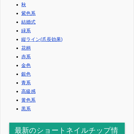
秋
紫色系
結婚式
緑系
縦ライン(爪長効果)
花柄
赤系
金色
銀色
青系
高級感
黄色系
黒系
最新のショートネイルチップ情