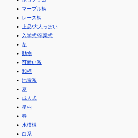
マーブル柄
レース柄
上品/大人っぽい
入学式/卒業式
冬
動物
可愛い系
和柄
地雷系
夏
成人式
星柄
春
水模様
白系