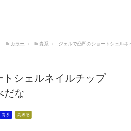
カラー
青系
ジェルで凸凹のショートシェルネ
ートシェルネイルチップ
べだな
青系
高級感