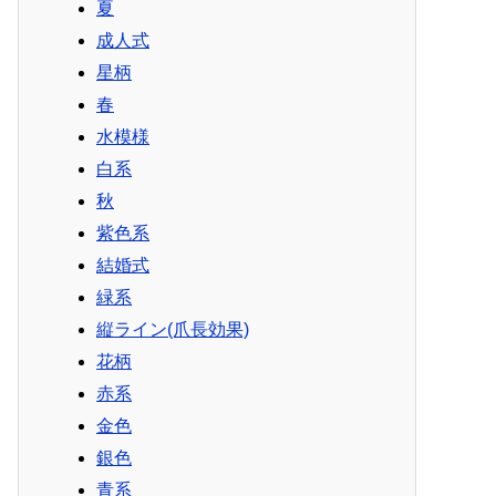
夏
成人式
星柄
春
水模様
白系
秋
紫色系
結婚式
緑系
縦ライン(爪長効果)
花柄
赤系
金色
銀色
青系