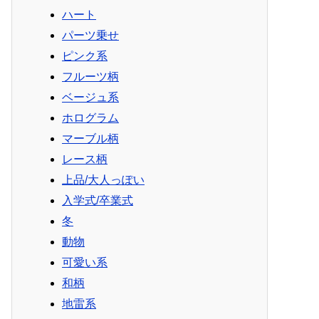
ハート
パーツ乗せ
ピンク系
フルーツ柄
ベージュ系
ホログラム
マーブル柄
レース柄
上品/大人っぽい
入学式/卒業式
冬
動物
可愛い系
和柄
地雷系