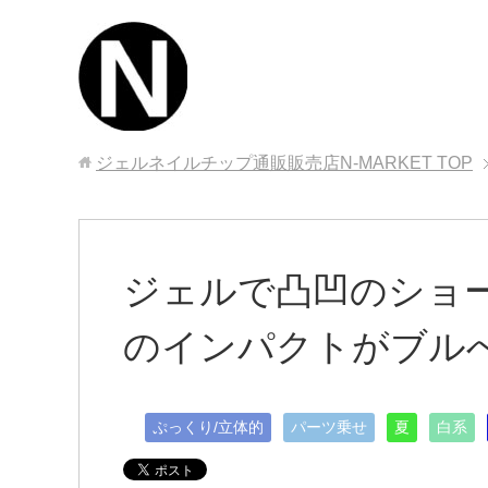
ジェルネイルチップ通販販売店N-MARKET
TOP
ジェルで凸凹のショ
のインパクトがブル
ぷっくり/立体的
パーツ乗せ
夏
白系