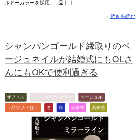
ルドーカラーを採用。 品 […]
続きを読む
シャンパンゴールド縁取りのベ
ージュネイルが結婚式にもOLさ
んにもOKで便利過ぎる
オフィス
シンプル/ワンカラー
ベージュ系
上品/大人っぽい
冬
秋
結婚式
高級感