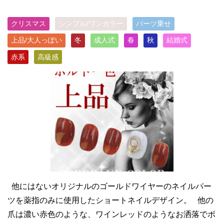
クリスマス
シンプル/ワンカラー
パーツ乗せ
上品/大人っぽい
冬
成人式
春
秋
結婚式
赤系
高級感
他にはないオリジナルのゴールドワイヤーのネイルパー
ツを薬指のみに使用したショートネイルデザイン。 他の
爪は濃い赤色のような、ワインレッドのようなお洒落でボ