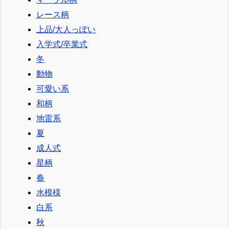
レース柄
上品/大人っぽい
入学式/卒業式
冬
動物
可愛い系
和柄
地雷系
夏
成人式
星柄
春
水模様
白系
秋