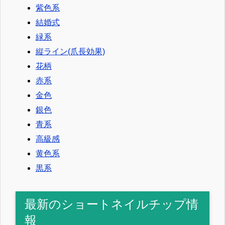
紫色系
結婚式
緑系
縦ライン(爪長効果)
花柄
赤系
金色
銀色
青系
高級感
黄色系
黒系
最新のショートネイルチップ情
報